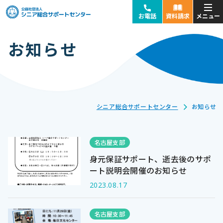
お電話
資料請求
お知らせ
お近くの拠点に
ご気軽にお電話ください
受付時間：平日9:00〜18:00(土日祝休み)
受付時間：平日
9:00〜18:00
(土日祝休み)
時間外は、メールでお問合せください。
タップして電話をかける
シニア総合サポートセンター
お知らせ
東京本部
横浜支部
名古屋支部
大宮支部
立川支部
身元保証サポート、逝去後のサポ
千葉支部
千住支部
ート説明会開催のお知らせ
2023.08.17
札幌支部
仙台支部
名古屋支部
名古屋支部
浜松支部