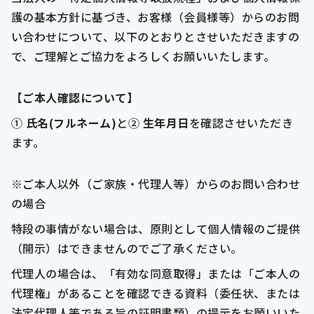
護の基本方針に基づき、お客様（会員様等）からのお問
大阪支部
神戸支部
い合わせについて、以下のとおりとさせいただきますの
で、ご理解とご協力をよろしくお願いいたします。
福岡支部
那覇支部
【ご本人確認について】
①
氏名(フルネーム)
と②
生年月日
を確認させいただき
ます。
閉じる
※ご本人以外（ご家族・代理人等）からのお問い合わせ
の場合
特段の事情がない場合は、原則として個人情報のご提供
（開示）はできませんのでご了承ください。
代理人の場合は、「有効な同意取得」または「ご本人の
代理権」があることを確認できる資料（委任状、または
法定代理人等である旨の証明書類）の提示をお願いいた