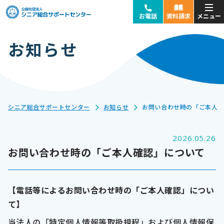
お電話
資料請求
お知らせ
お近くの拠点に
ご気軽にお電話ください
受付時間：平日9:00〜18:00(土日祝休み)
受付時間：平日
9:00〜18:00
(土日祝休み)
時間外は、メールでお問合せください。
タップして電話をかける
シニア総合サポートセンター
お知らせ
お問い合わせ時の「ご本人
東京本部
横浜支部
2026.05.26
大宮支部
立川支部
お問い合わせ時の「ご本人確認」について
千葉支部
千住支部
【電話等によるお問い合わせ時の「ご本人確認」につい
札幌支部
仙台支部
て】
名古屋支部
浜松支部
当法人の「特定個人情報等取扱規程」および個人情報保